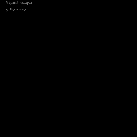
Чёрный квадрат
9785521242511
₺
530.00
BUY NOW
Language: Russian