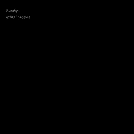
жизненного пространства
Колибри
9785389195615
₺
1275.00
BUY NOW
Language: Russian