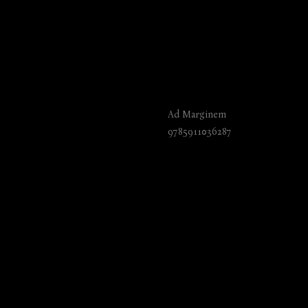
Про рамы и карт
Ad Marginem
9785911036287
₺
905.00
BUY NOW
Language: Russian