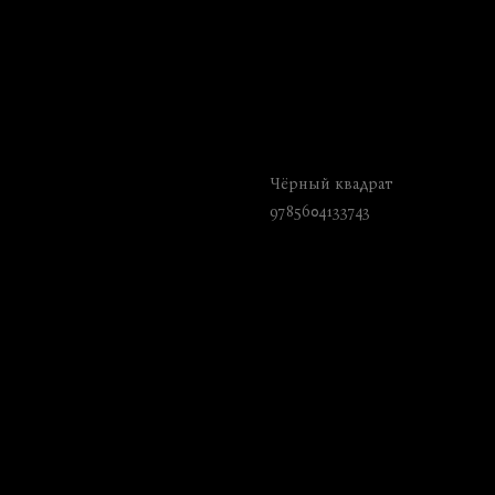
Постанархизм без
Чёрный квадрат
9785604133743
₺
320.00
BUY NOW
Language: Russian