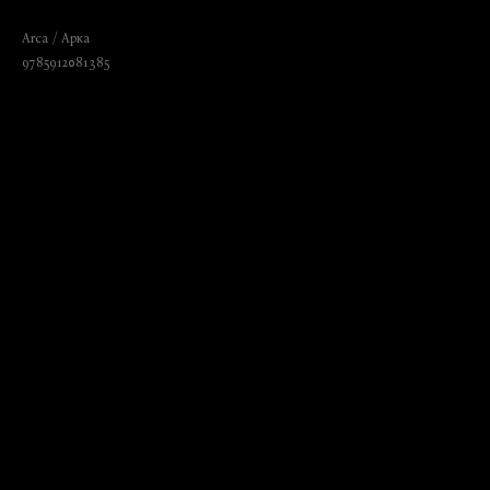
творчества"
Arca / Арка
9785912081385
₺
285.00
BUY NOW
Language: Russian