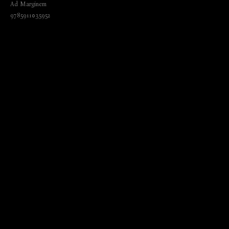
Ad Marginem
9785911035952
₺
1885.00
BUY NOW
Language: Russian