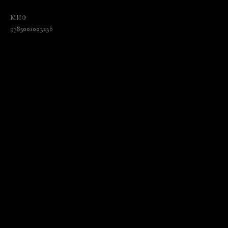
истории искусства
МИФ
9785001003236
₺
1010.00
BUY NOW
Language: Russian